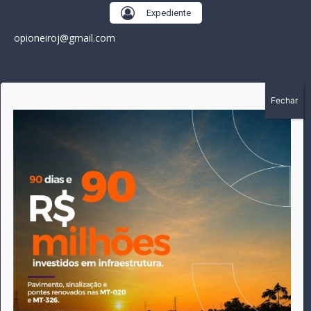
Expediente
opioneiroj@gmail.com
SOBRE
A história do Pioneiro inicia em fevereiro de 2005 em
Canarana - MT, na época, como um jornal impresso semanal,
que chegou a possuir mil assinantes. Durante 15 anos, foram
publicadas 691 edições que narraram os acontecimentos
políticos, policiais e cotidianos de Canarana e região. Fiel a sua
origem, pautado sempre pela busca incessante da
imparcialidade, faz jus a sua logo, com o característico "avião
da praça" de Canarana, sendo o símbolo do
comprometimento deste veículo de comunicação com o
relato dos fatos neste município. Em 06 de dezembro de 2019
circulou a última edição impressa do jornal, que desde então
tem veiculação exclusivamente online.