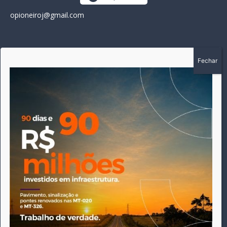
opioneiroj@gmail.com
SOBRE
A história do Pioneiro inicia em fevereiro de 2005 em
Canarana - MT, na época, como um jornal impresso semanal,
que chegou a possuir mil assinantes. Durante 15 anos, foram
publicadas 691 edições que narraram os acontecimentos
políticos, policiais e cotidianos de Canarana e região. Fiel a sua
origem, pautado sempre pela busca incessante da
imparcialidade, faz jus a sua logo, com o característico "avião
da praça" de Canarana, sendo o símbolo do
comprometimento deste veículo de comunicação com o
relato dos fatos neste município. Em 06 de dezembro de 2019
circulou a última edição impressa do jornal, que desde então
tem veiculação exclusivamente online.