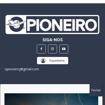
SIGA-NOS
Expediente
opioneiroj@gmail.com
SOBRE
A história do Pioneiro inicia em fevereiro de 2005 em
Canarana - MT, na época, como um jornal impresso semanal,