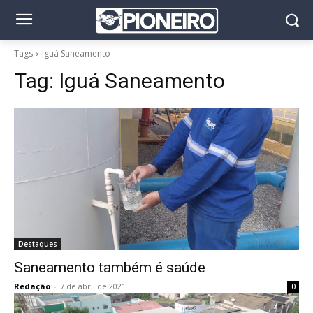
Tags
Iguá Saneamento
Tag:
Iguá Saneamento
Destaques
Saneamento também é saúde
Redação
-
7 de abril de 2021
0