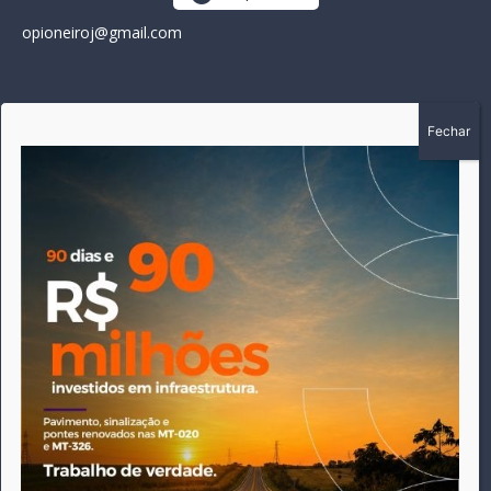
opioneiroj@gmail.com
SOBRE
A história do Pioneiro inicia em fevereiro de 2005 em
Canarana - MT, na época, como um jornal impresso semanal,
que chegou a possuir mil assinantes. Durante 15 anos, foram
publicadas 691 edições que narraram os acontecimentos
políticos, policiais e cotidianos de Canarana e região. Fiel a sua
origem, pautado sempre pela busca incessante da
imparcialidade, faz jus a sua logo, com o característico "avião
da praça" de Canarana, sendo o símbolo do
comprometimento deste veículo de comunicação com o
relato dos fatos neste município. Em 06 de dezembro de 2019
circulou a última edição impressa do jornal, que desde então
tem veiculação exclusivamente online.