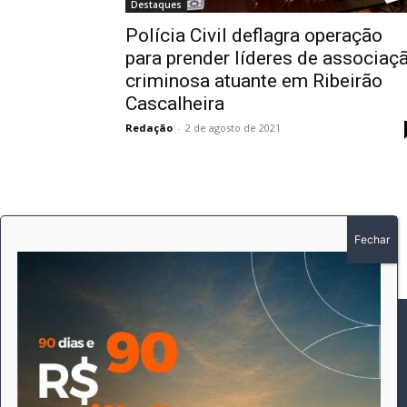
Destaques
Polícia Civil deflagra operação
para prender líderes de associaç
criminosa atuante em Ribeirão
Cascalheira
Redação
-
2 de agosto de 2021
SOBRE