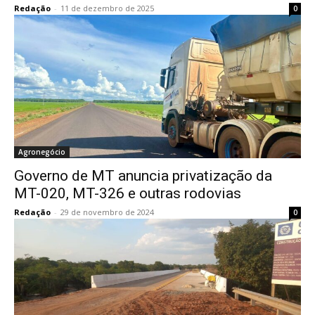
Redação
-
11 de dezembro de 2025
0
Agronegócio
Governo de MT anuncia privatização da
MT-020, MT-326 e outras rodovias
Redação
-
29 de novembro de 2024
0