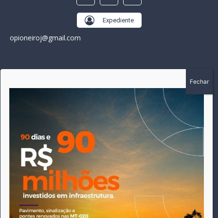
Expediente
opioneiroj@gmail.com
SOBRE
A história do Pioneiro inicia em fevereiro de 2005 em
Canarana - MT, na época, como um jornal impresso semanal,
que chegou a possuir mil assinantes. Durante 15 anos, foram
publicadas 691 edições que narraram os acontecimentos
políticos, policiais e cotidianos de Canarana e região. Fiel a sua
origem, pautado sempre pela busca incessante da
imparcialidade, faz jus a sua logo, com o característico "avião
da praça" de Canarana, sendo o símbolo do
comprometimento deste veículo de comunicação com o
relato dos fatos neste município. Em 06 de dezembro de 2019
circulou a última edição impressa do jornal, que desde então
tem veiculação exclusivamente online.