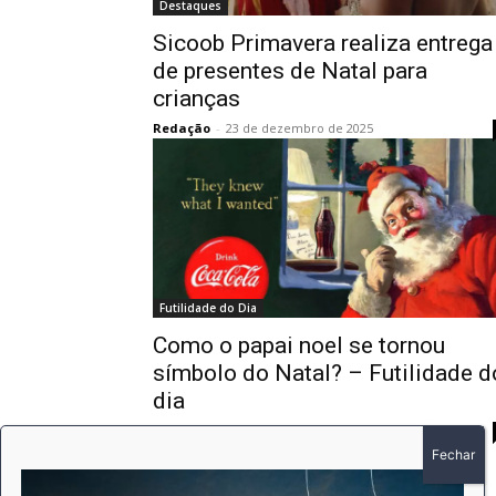
Destaques
Sicoob Primavera realiza entrega
de presentes de Natal para
crianças
Redação
-
23 de dezembro de 2025
Futilidade do Dia
Como o papai noel se tornou
símbolo do Natal? – Futilidade d
dia
Redação
-
25 de novembro de 2020