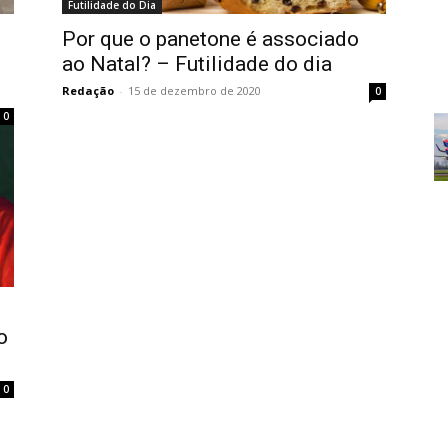
Futilidade do Dia
Por que o panetone é associado
ao Natal? – Futilidade do dia
Redação
-
15 de dezembro de 2020
0
0
o
0