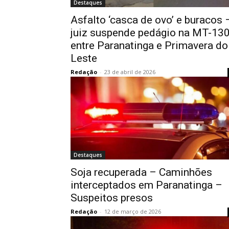
Destaques
Asfalto ‘casca de ovo’ e buracos 
juiz suspende pedágio na MT-13
entre Paranatinga e Primavera do
Leste
Redação
-
23 de abril de 2026
Destaques
Soja recuperada – Caminhões
interceptados em Paranatinga –
Suspeitos presos
Redação
-
12 de março de 2026