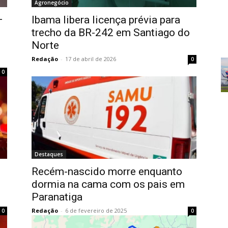
Agronegócio
–
Ibama libera licença prévia para
0
trecho da BR-242 em Santiago do
Norte
Redação
-
17 de abril de 2026
0
0
Destaques
Recém-nascido morre enquanto
dormia na cama com os pais em
Paranatiga
Redação
-
6 de fevereiro de 2025
0
0