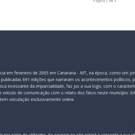
Página 1 de 2
inicia em fevereiro de 2005 em Canarana - MT, na época, como um jor
publicadas 691 edições que narraram os acontecimentos políticos, pol
ca incessante da imparcialidade, faz jus a sua logo, com o caracter
veículo de comunicação com o relato dos fatos neste município. Em
 tem veiculação exclusivamente online.
a por parte do utilizador. Ao navegar no site estará a consentir a sua ut