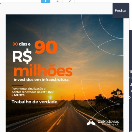
1
2
SOBRE
SIGA-NOS
A história do Pioneiro 
Durante 15 anos, foram 
pautado sempre pela bus
comprometimento deste 
Expediente
jornal, que desde então
opioneiroj@gmail.com
Este site utiliza cookies para permitir uma melhor experiênci