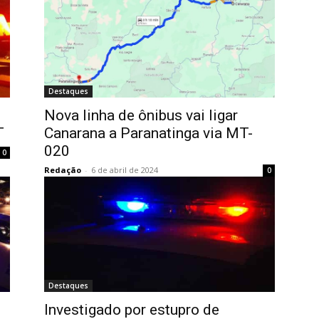
Destaques
Nova linha de ônibus vai ligar
T
Canarana a Paranatinga via MT-
020
0
Redação
-
6 de abril de 2024
0
Destaques
Investigado por estupro de