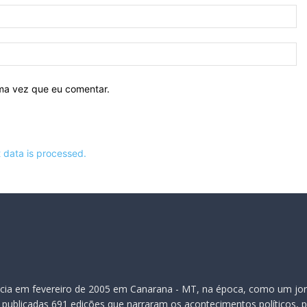
E-
ma
Si
ima vez que eu comentar.
data is processed.
inicia em fevereiro de 2005 em Canarana - MT, na época, como um jor
publicadas 691 edições que narraram os acontecimentos políticos, pol