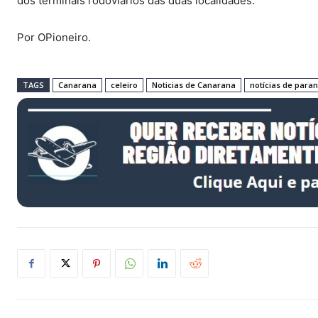
dos terminais rodoviários das duas localidades.
Por OPioneiro.
TAGS
Canarana
celeiro
Noticias de Canarana
notícias de para