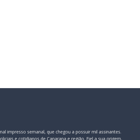
il:*
te:
nal impresso semanal, que chegou a possuir mil assinantes.
iciais e cotidianos de Canarana e região. Fiel a sua origem,