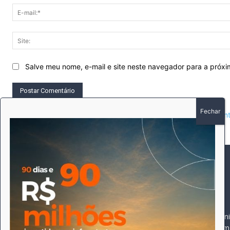
Salve meu nome, e-mail e site neste navegador para a próx
This site uses Akismet to reduce spam.
Learn how your comment 
SOBRE
SIGA-NOS
A história do Pioneiro 
Durante 15 anos, foram 