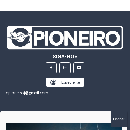
SIGA-NOS
Expediente
opioneiroj@gmail.com
SOBRE
A história do Pioneiro inicia em fevereiro de 2005 em