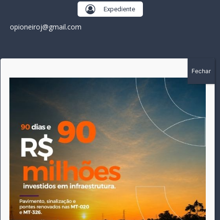
Expediente
opioneiroj@gmail.com
SOBRE
A história do Pioneiro inicia em fevereiro de 2005 em
Canarana - MT, na época, como um jornal impresso semanal,
que chegou a possuir mil assinantes. Durante 15 anos, foram
publicadas 691 edições que narraram os acontecimentos
políticos, policiais e cotidianos de Canarana e região. Fiel a sua
origem, pautado sempre pela busca incessante da
imparcialidade, faz jus a sua logo, com o característico "avião
da praça" de Canarana, sendo o símbolo do
comprometimento deste veículo de comunicação com o
relato dos fatos neste município. Em 06 de dezembro de 2019
circulou a última edição impressa do jornal, que desde então
tem veiculação exclusivamente online.