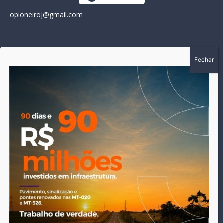
opioneiroj@gmail.com
SOBRE
A história do Pioneiro inicia em fevereiro de 2005 em
Canarana - MT, na época, como um jornal impresso semanal,
que chegou a possuir mil assinantes. Durante 15 anos, foram
publicadas 691 edições que narraram os acontecimentos
políticos, policiais e cotidianos de Canarana e região. Fiel a sua
origem, pautado sempre pela busca incessante da
imparcialidade, faz jus a sua logo, com o característico "avião
da praça" de Canarana, sendo o símbolo do
comprometimento deste veículo de comunicação com o
relato dos fatos neste município. Em 06 de dezembro de 2019
circulou a última edição impressa do jornal, que desde então
tem veiculação exclusivamente online.