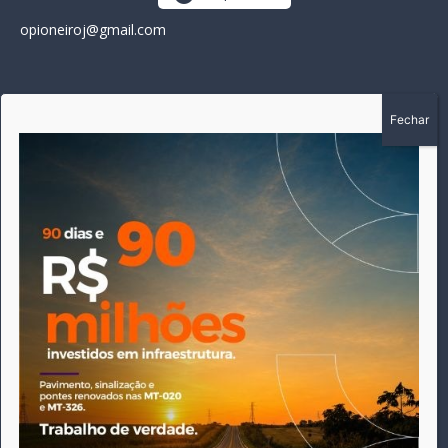
opioneiroj@gmail.com
SOBRE
A história do Pioneiro inicia em fevereiro de 2005 em
Canarana - MT, na época, como um jornal impresso semanal,
que chegou a possuir mil assinantes. Durante 15 anos, foram
publicadas 691 edições que narraram os acontecimentos
políticos, policiais e cotidianos de Canarana e região. Fiel a sua
origem, pautado sempre pela busca incessante da
imparcialidade, faz jus a sua logo, com o característico "avião
da praça" de Canarana, sendo o símbolo do
comprometimento deste veículo de comunicação com o
relato dos fatos neste município. Em 06 de dezembro de 2019
circulou a última edição impressa do jornal, que desde então
tem veiculação exclusivamente online.