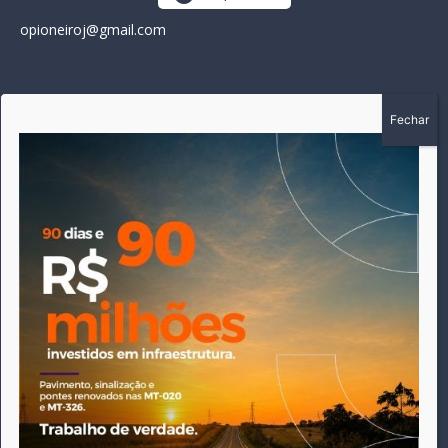
opioneiroj@gmail.com
SOBRE
A história do Pioneiro inicia em fevereiro de 2005 em
Canarana - MT, na época, como um jornal impresso semanal,
que chegou a possuir mil assinantes. Durante 15 anos, foram
publicadas 691 edições que narraram os acontecimentos
políticos, policiais e cotidianos de Canarana e região. Fiel a sua
origem, pautado sempre pela busca incessante da
imparcialidade, faz jus a sua logo, com o característico "avião
da praça" de Canarana, sendo o símbolo do
comprometimento deste veículo de comunicação com o
relato dos fatos neste município. Em 06 de dezembro de 2019
circulou a última edição impressa do jornal, que desde então
tem veiculação exclusivamente online.