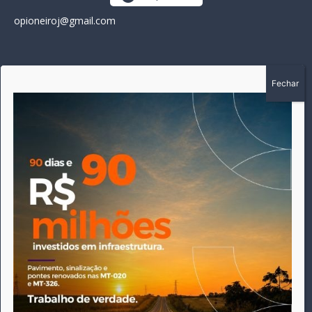
opioneiroj@gmail.com
SOBRE
A história do Pioneiro inicia em fevereiro de 2005 em
Canarana - MT, na época, como um jornal impresso semanal,
que chegou a possuir mil assinantes. Durante 15 anos, foram
publicadas 691 edições que narraram os acontecimentos
políticos, policiais e cotidianos de Canarana e região. Fiel a sua
origem, pautado sempre pela busca incessante da
imparcialidade, faz jus a sua logo, com o característico "avião
da praça" de Canarana, sendo o símbolo do
comprometimento deste veículo de comunicação com o
relato dos fatos neste município. Em 06 de dezembro de 2019
circulou a última edição impressa do jornal, que desde então
tem veiculação exclusivamente online.