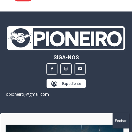
SIGA-NOS
Expediente
opioneiroj@gmail.com
SOBRE
A história do Pioneiro inicia em fevereiro de 2005 em