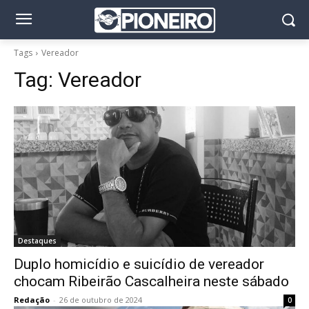
Tags
Vereador
Tag:
Vereador
Destaques
Duplo homicídio e suicídio de vereador
chocam Ribeirão Cascalheira neste sábado
Redação
-
26 de outubro de 2024
0