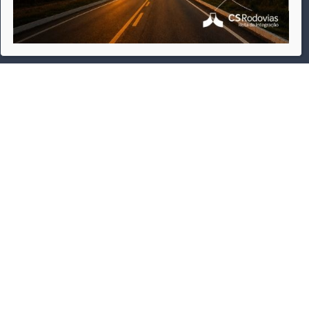
por parte do utilizador. Ao navegar no site estará a consentir a
sua utilização
Estou ciente
Leia a política de privacidade
Intimação por Edital – Ofício nº 474
/2026 –...
6 de agosto de 2026