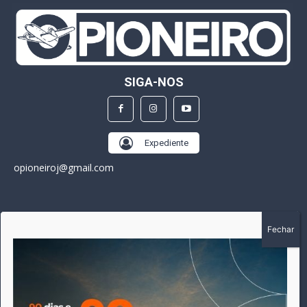
SIGA-NOS
Expediente
opioneiroj@gmail.com
SOBRE
A história do Pioneiro inicia em fevereiro de 2005 em
Canarana - MT, na época, como um jornal impresso semanal,
que chegou a possuir mil assinantes. Durante 15 anos, foram
publicadas 691 edições que narraram os acontecimentos