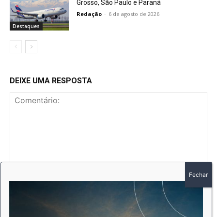
Grosso, São Paulo e Paraná
Redação
-
6 de agosto de 2026
Destaques
DEIXE UMA RESPOSTA
Comentário:
No
E-