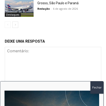
Grosso, São Paulo e Paraná
Redação
-
6 de agosto de 2026
Destaques
DEIXE UMA RESPOSTA
Comentário:
No