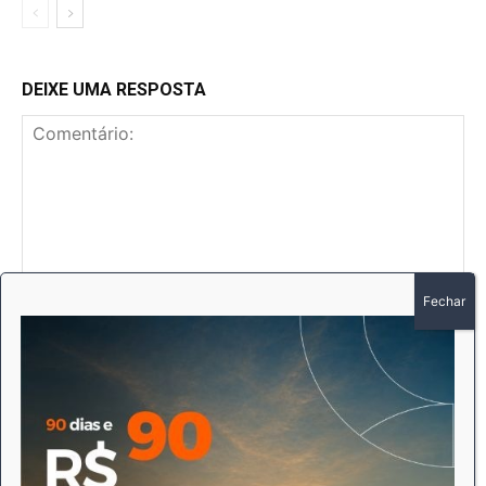
DEIXE UMA RESPOSTA
Comentário:
No
E-
mai
Sit