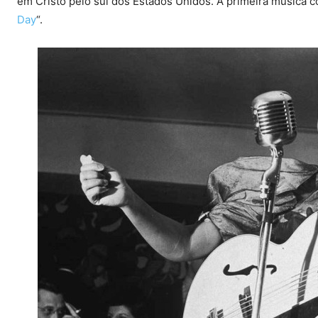
em Cristo pelo sul dos Estados Unidos. A primeira música c
Day
“.