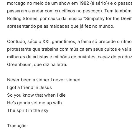
morcego no meio de um show em 1982 {é sério}) e o pessoa
passaram a andar com crucifixos no pescoço). Tem também a
Rolling Stones, por causa da música “Simpathy for the Devil
apresentando pelas maldades que já fez no mundo.
Contudo, século XXI, garantimos, a fama só precede o ritmo, 
protestante que trabalha com música em seus cultos e vai se
milhares de artistas e milhões de ouvintes, capaz de produ
Greenbaum, que diz na letra:
Never been a sinner I never sinned
I got a friend in Jesus
So you know that when I die
He’s gonna set me up with
The spirit in the sky
Tradução: