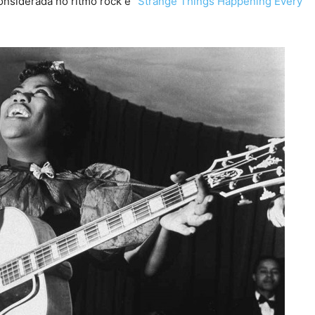
onsiderada no ritmo rock é “
Strange Things Happening Every