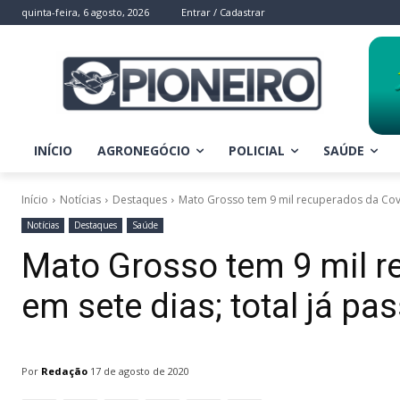
quinta-feira, 6 agosto, 2026
Entrar / Cadastrar
INÍCIO
AGRONEGÓCIO
POLICIAL
SAÚDE
Início
Notícias
Destaques
Mato Grosso tem 9 mil recuperados da Covid
Notícias
Destaques
Saúde
Mato Grosso tem 9 mil r
em sete dias; total já pa
Por
Redação
17 de agosto de 2020