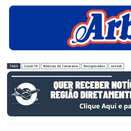
TAGS
Covid-19
Noticias de Canarana
Recuperados
sicredi