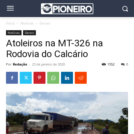
Início
Notícias
Gerais
Notícias
Gerais
Atoleiros na MT-326 na
Rodovia do Calcário
Por
Redação
-
23 de janeiro de 2020
1552
0