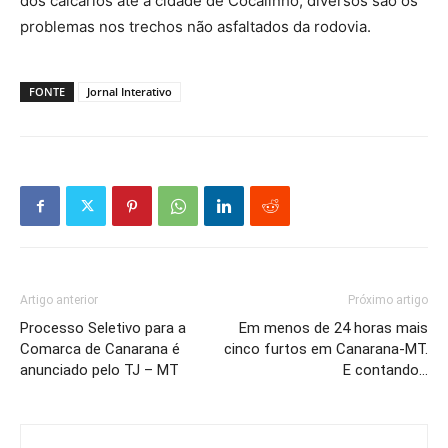
dos calcários até a cidade de Cocalinho, diversos são os
problemas nos trechos não asfaltados da rodovia.
FONTE
Jornal Interativo
Artigo anterior
Próximo artigo
Processo Seletivo para a
Em menos de 24 horas mais
Comarca de Canarana é
cinco furtos em Canarana-MT.
anunciado pelo TJ – MT
E contando…