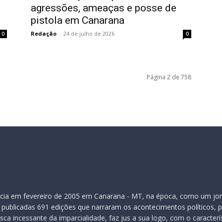
agressões, ameaças e posse de
pistola em Canarana
Redação
-
24 de julho de 2026
0
0
Página 2 de 758
inicia em fevereiro de 2005 em Canarana - MT, na época, como um jor
publicadas 691 edições que narraram os acontecimentos políticos, pol
ca incessante da imparcialidade, faz jus a sua logo, com o caracter