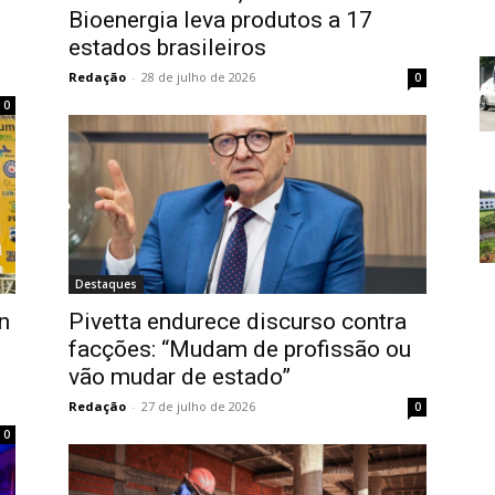
Bioenergia leva produtos a 17
estados brasileiros
Redação
-
28 de julho de 2026
0
0
Destaques
n
Pivetta endurece discurso contra
facções: “Mudam de profissão ou
vão mudar de estado”
Redação
-
27 de julho de 2026
0
0