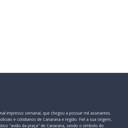
nal impresso semanal, que chegou a possuir mil assinantes.
iciais e cotidianos de Canarana e região. Fiel a sua origem,
ístico "avião da praça" de Canarana, sendo o símbolo do