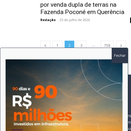
por venda dupla de terras na
Fazenda Poconé em Querência
Redação
-
25 de julho de 2026
...
1
2
3
758
SOBRE
SIGA-NOS
A história do Pioneiro 
Durante 15 anos, foram 
pautado sempre pela bus