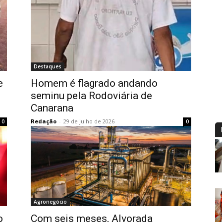
Destaques
e
Homem é flagrado andando
seminu pela Rodoviária de
Canarana
Redação
-
29 de julho de 2026
0
0
Agronegócio
o
Com seis meses, Alvorada