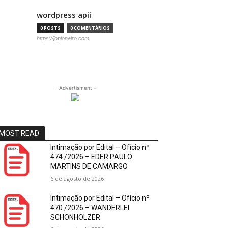
wordpress apii
0 POSTS
0 COMENTÁRIOS
https://jopioneiro.com
- Advertisment -
MOST READ
Intimação por Edital – Ofício nº
474 /2026 – EDER PAULO
MARTINS DE CAMARGO
6 de agosto de 2026
Intimação por Edital – Ofício nº
470 /2026 – WANDERLEI
SCHONHOLZER