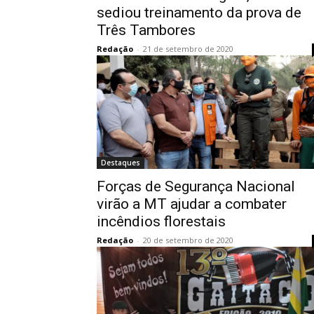
sediou treinamento da prova de
Três Tambores
Redação
-
21 de setembro de 2020
Destaques
Forças de Segurança Nacional
virão a MT ajudar a combater
incêndios florestais
Redação
-
20 de setembro de 2020