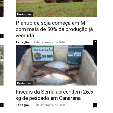
Destaques
Plantio de soja começa em MT
com mais de 50% da produção já
vendida
0
Redação
-
19 de setembro de 2020
0
Destaques
Fiscais da Sema apreendem 26,5
kg de pescado em Canarana
Redação
-
18 de setembro de 2020
0
0