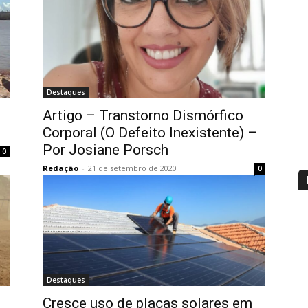
Destaques
Artigo – Transtorno Dismórfico
Corporal (O Defeito Inexistente) –
Por Josiane Porsch
0
Redação
-
21 de setembro de 2020
0
Destaques
Cresce uso de placas solares em