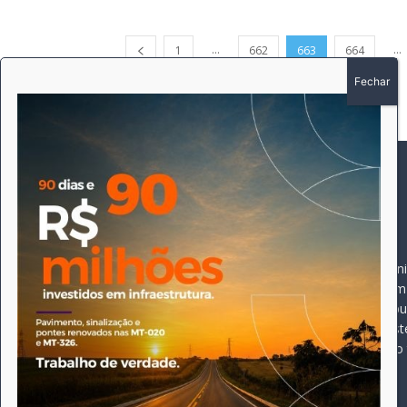
...
...
1
662
663
664
SOBRE
SIGA-NOS
A história do Pioneiro 
Durante 15 anos, foram 
pautado sempre pela bus
comprometimento deste 
Expediente
jornal, que desde então
opioneiroj@gmail.com