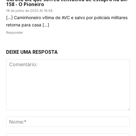
158 - O Pioneiro
18 de junho de 2020 At 16:58
[…] Caminhoneiro vítima de AVC e salvo por policiais militares
retorna para casa […]
Responder
DEIXE UMA RESPOSTA
Comentário:
No