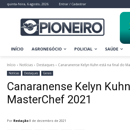
quinta-feira, 6 agosto, 2026
Entrar / Cadastrar
INÍCIO
AGRONEGÓCIO
POLICIAL
SAÚDE
Início
Notícias
Destaques
Canaranense Kelyn Kuhn está na final do M
Notícias
Destaques
Gerais
Canaranense Kelyn Kuhn 
MasterChef 2021
Por
Redação
8 de dezembro de 2021