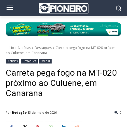
Início
Notícias
Destaques
Carreta pega fogo na MT-020 próximo
ao Culuene, em Canarana
Notícias
Destaques
Policial
Carreta pega fogo na MT-020
próximo ao Culuene, em
Canarana
Por
Redação
13 de maio de 2026
0