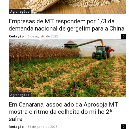
Agronegócio
Empresas de MT respondem por 1/3 da
demanda nacional de gergelim para a China
Redação
-
6 de agosto de 2025
0
Agronegócio
Em Canarana, associado da Aprosoja MT
mostra o ritmo da colheita do milho 2ª
safra
Redação
-
31 de julho de 2025
0