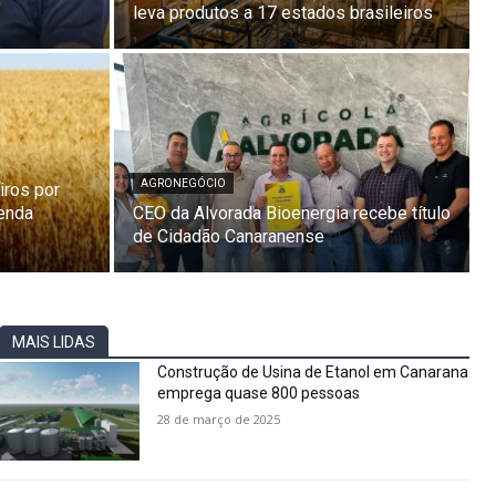
leva produtos a 17 estados brasileiros
AGRONEGÓCIO
iros por
zenda
CEO da Alvorada Bioenergia recebe título
de Cidadão Canaranense
MAIS LIDAS
Construção de Usina de Etanol em Canarana
emprega quase 800 pessoas
28 de março de 2025