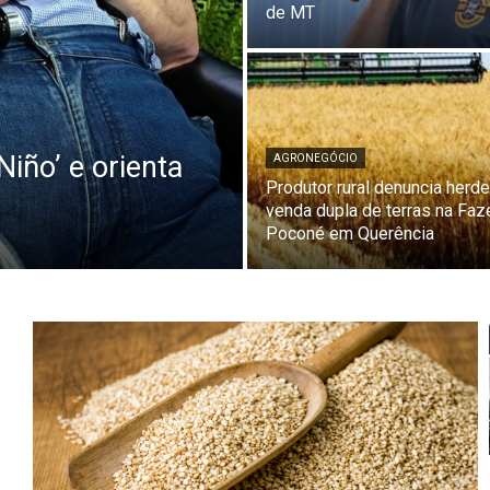
de MT
Niño’ e orienta
AGRONEGÓCIO
Produtor rural denuncia herde
venda dupla de terras na Fa
Poconé em Querência