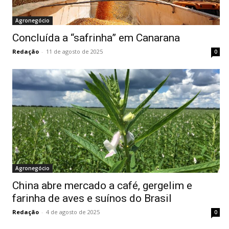
Agronegócio
Concluída a “safrinha” em Canarana
Redação
-
11 de agosto de 2025
0
Agronegócio
China abre mercado a café, gergelim e
farinha de aves e suínos do Brasil
Redação
-
4 de agosto de 2025
0