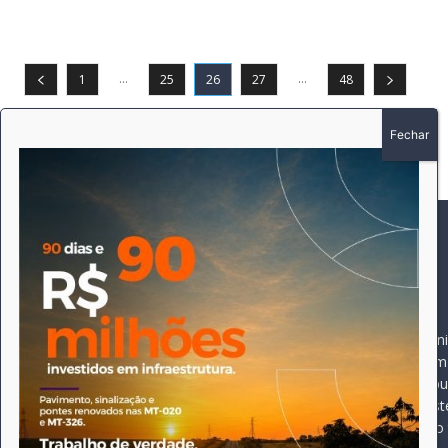
...
...
1
25
26
27
48
SOBRE
SIGA-NOS
A história do Pioneiro 
Durante 15 anos, foram 
pautado sempre pela bus
comprometimento deste 
Expediente
jornal, que desde então