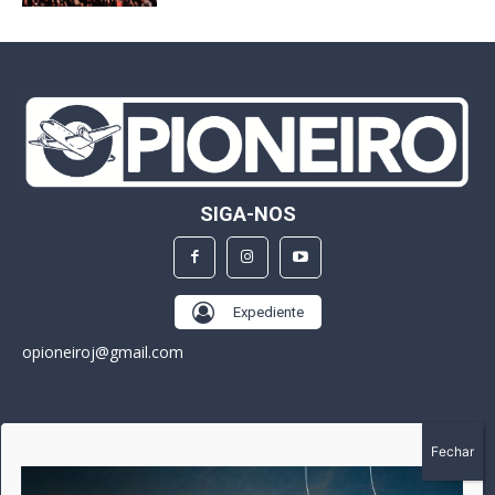
SIGA-NOS
Expediente
opioneiroj@gmail.com
SOBRE
A história do Pioneiro inicia em fevereiro de 2005 em