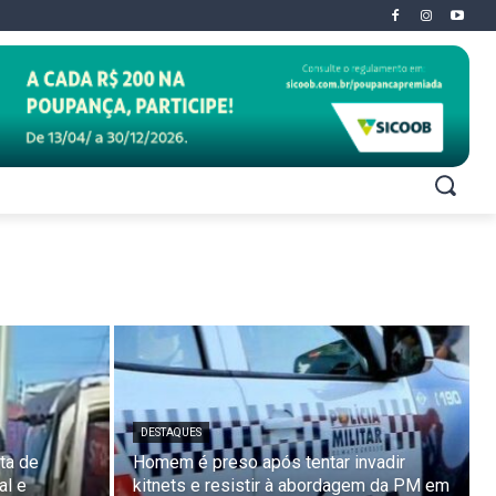
DESTAQUES
ta de
Homem é preso após tentar invadir
al e
kitnets e resistir à abordagem da PM em