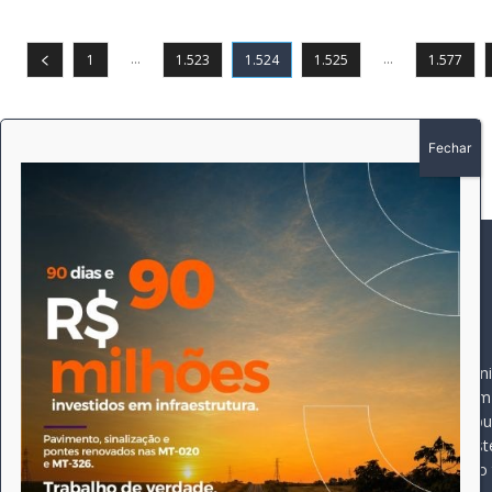
...
...
1
1.523
1.524
1.525
1.577
SOBRE
SIGA-NOS
A história do Pioneiro 
Durante 15 anos, foram 
pautado sempre pela bus
comprometimento deste 
Expediente
jornal, que desde então