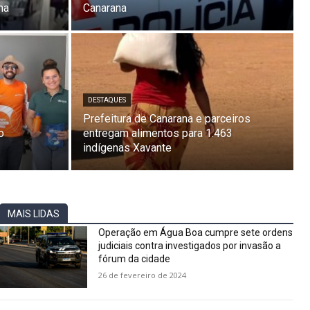
na
Canarana
DESTAQUES
Prefeitura de Canarana e parceiros
o
entregam alimentos para 1.463
indígenas Xavante
MAIS LIDAS
Operação em Água Boa cumpre sete ordens
judiciais contra investigados por invasão a
fórum da cidade
26 de fevereiro de 2024