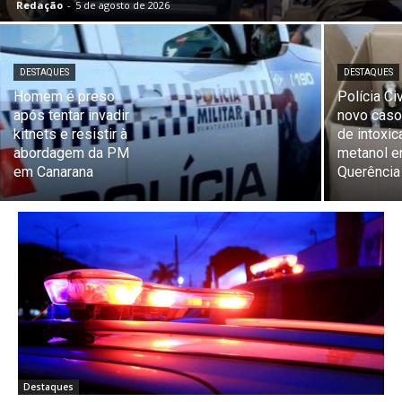
Redação
-
5 de agosto de 2026
DESTAQUES
DESTAQUES
Homem é preso
Polícia Ci
após tentar invadir
novo caso
kitnets e resistir à
de intoxic
abordagem da PM
metanol 
em Canarana
Querência
Destaques