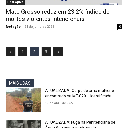
Destaques
Mato Grosso reduz em 23,2% índice de
mortes violentas intencionais
Redação
-
24 de julho de 2026
0
1
2
3
MAIS LIDAS
ATUALIZADA- Corpo de uma mulher é
encontrado na MT-020 – Identificada
12 de abril de 2022
ATUALIZADA: Fuga na Penitenciária de
Água Boa nesta madrugada