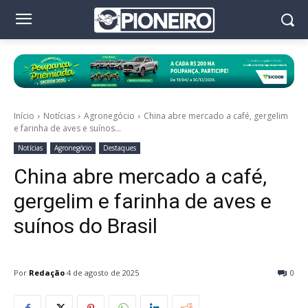
Início
Notícias
Agronegócio
China abre mercado a café, gergelim
e farinha de aves e suínos...
Notícias
Agronegócio
Destaques
China abre mercado a café,
gergelim e farinha de aves e
suínos do Brasil
Por
Redação
4 de agosto de 2025
0