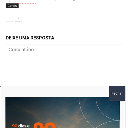
Gerais
DEIXE UMA RESPOSTA
Comentário:
No
E-
mai