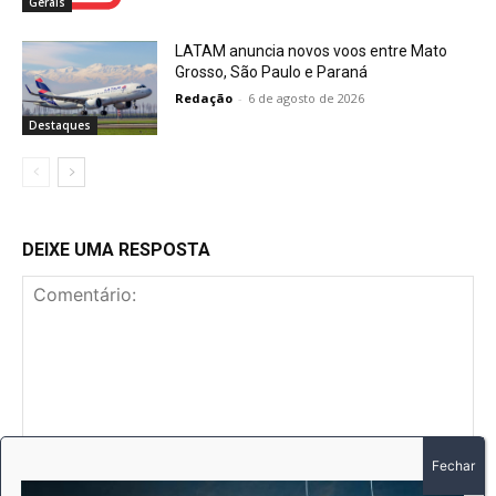
Gerais
LATAM anuncia novos voos entre Mato
Grosso, São Paulo e Paraná
Redação
-
6 de agosto de 2026
Destaques
DEIXE UMA RESPOSTA
Comentário:
No