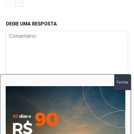
DEIXE UMA RESPOSTA
Comentário:
No
E-
mai
Sit