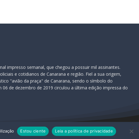
nal impresso semanal, que chegou a possuir mil assinantes.
iciais e cotidianos de Canarana e região. Fiel a sua origem,
ístico "avião da praça" de Canarana, sendo o símbolo do
 06 de dezembro de 2019 circulou a última edição impressa do
ilização
Estou ciente
Leia a política de privacidade
 reescrito ou redistribuído sem autorização.