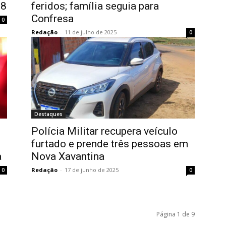
18
feridos; família seguia para
Confresa
0
Redação
-
11 de julho de 2025
0
Destaques
Polícia Militar recupera veículo
furtado e prende três pessoas em
a
Nova Xavantina
Redação
-
17 de junho de 2025
0
0
Página 1 de 9