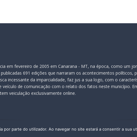
inicia em fevereiro de 2005 em Canarana - MT, na época, como um jor
publicadas 691 edições que narraram os acontecimentos políticos, pol
ca incessante da imparcialidade, faz jus a sua logo, com o caracter
veículo de comunicação com o relato dos fatos neste município. Em
 tem veiculação exclusivamente online.
a por parte do utilizador. Ao navegar no site estará a consentir a sua ut
© - 2026, Todos os Direitos Reservados. Este material não pode ser publicado,