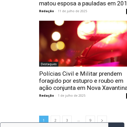
matou esposa a pauladas em 20
Redação
-
11 de julho de 2025
Destaques
Polícias Civil e Militar prendem
foragido por estupro e roubo em
ação conjunta em Nova Xavantin
Redação
-
1 de julho de 2025
...
1
2
3
9