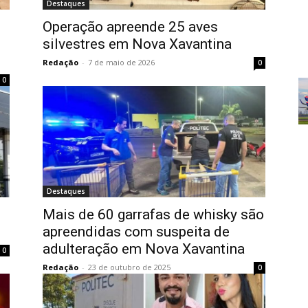
Destaques
Operação apreende 25 aves
silvestres em Nova Xavantina
Redação
-
7 de maio de 2026
0
0
Destaques
Mais de 60 garrafas de whisky são
apreendidas com suspeita de
adulteração em Nova Xavantina
0
Redação
-
23 de outubro de 2025
0