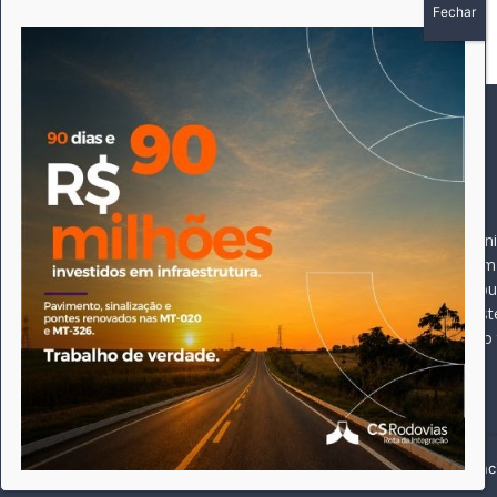
SOBRE
SIGA-NOS
A história do Pioneiro 
Durante 15 anos, foram 
pautado sempre pela bus
comprometimento deste 
Expediente
jornal, que desde então
opioneiroj@gmail.com
Este site utiliza cookies para permitir uma melhor experiênci
Desenvolvido por Flint Digital©. O Pioneiro