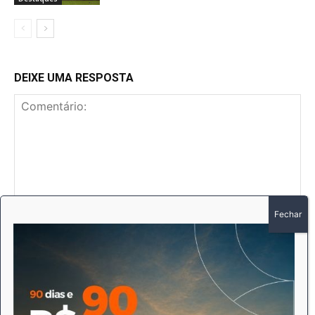
DEIXE UMA RESPOSTA
Comentário:
No
E-
mai
Sit