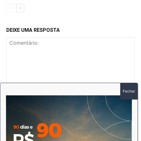
DEIXE UMA RESPOSTA
Comentário:
No
E-
mai
Sit