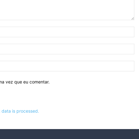
N
E-
ma
Si
ima vez que eu comentar.
data is processed.