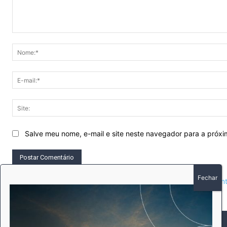
Comentário:
Salve meu nome, e-mail e site neste navegador para a próx
This site uses Akismet to reduce spam.
Learn how your comment 