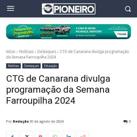
Início
Notícias
Destaques
CTG de Canarana divulga programação
da Semana Farroupilha 2024
Notícias
Destaques
Educação
CTG de Canarana divulga
programação da Semana
Farroupilha 2024
Por
Redação
30 de agosto de 2024
0