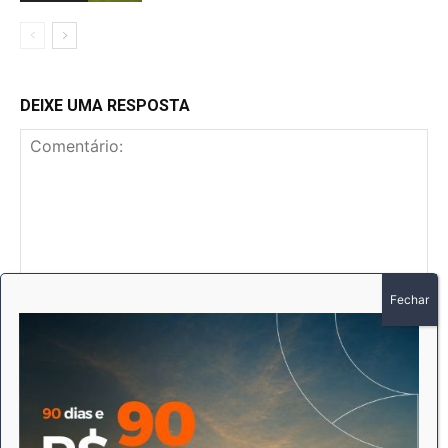
DEIXE UMA RESPOSTA
Comentário:
No
E-
mai
Sit