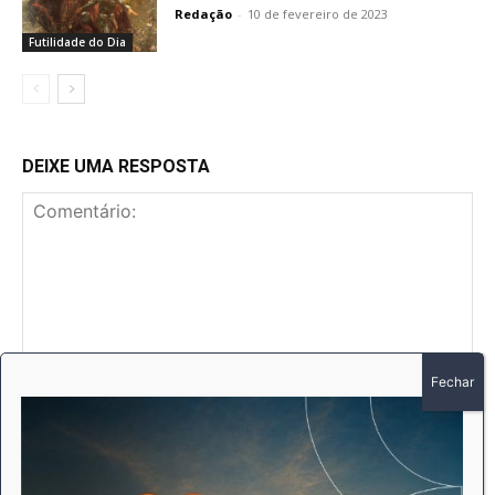
Redação
-
10 de fevereiro de 2023
Futilidade do Dia
DEIXE UMA RESPOSTA
Comentário:
No
E-