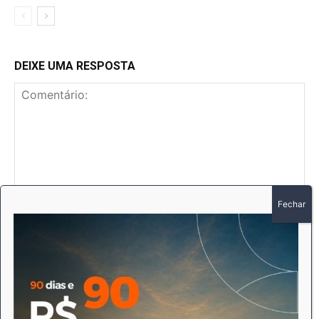
DEIXE UMA RESPOSTA
Comentário:
No
E-
mai
Sit