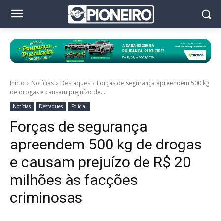
Início
Notícias
Destaques
Forças de segurança apreendem 500 kg
de drogas e causam prejuízo de...
Notícias
Destaques
Policial
Forças de segurança
apreendem 500 kg de drogas
e causam prejuízo de R$ 20
milhões às facções
criminosas