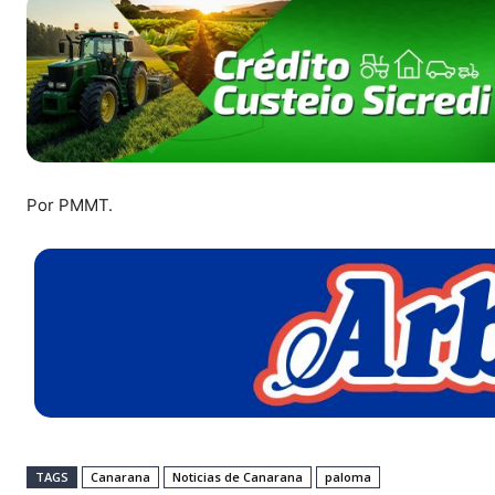
Por PMMT.
TAGS
Canarana
Noticias de Canarana
paloma