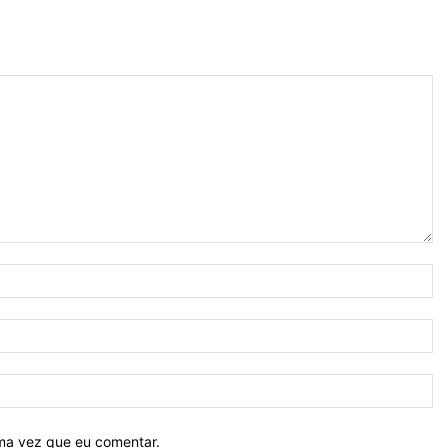
N
E-
ma
Si
ima vez que eu comentar.