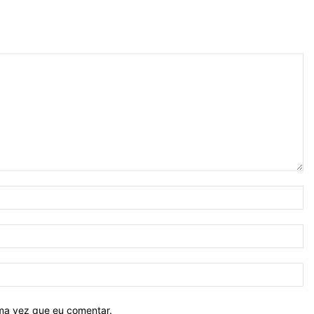
N
E-
ma
Si
ima vez que eu comentar.