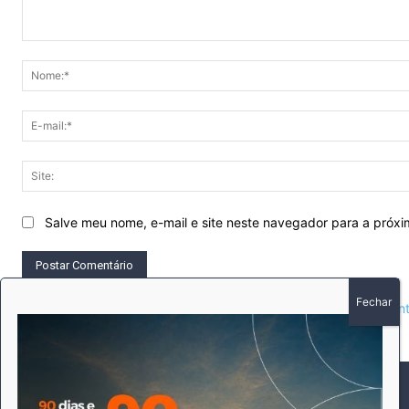
Comentário:
Salve meu nome, e-mail e site neste navegador para a próx
This site uses Akismet to reduce spam.
Learn how your comment 