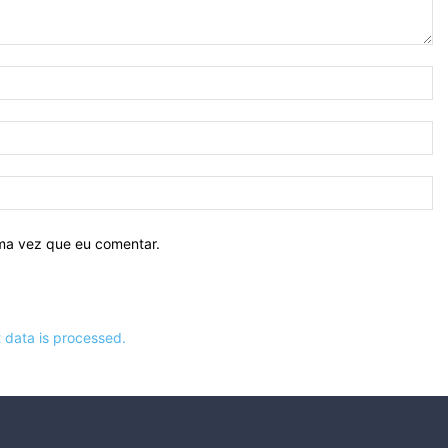
N
E-
ma
Si
ima vez que eu comentar.
data is processed.