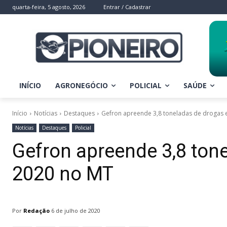
quarta-feira, 5 agosto, 2026
Entrar / Cadastrar
INÍCIO
AGRONEGÓCIO
POLICIAL
SAÚDE
Início
Notícias
Destaques
Gefron apreende 3,8 toneladas de drogas
Notícias
Destaques
Policial
Gefron apreende 3,8 ton
2020 no MT
Por
Redação
6 de julho de 2020