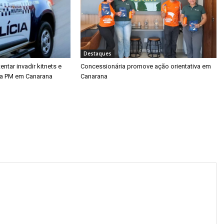
Destaques
tar invadir kitnets e
Concessionária promove ação orientativa em
da PM em Canarana
Canarana