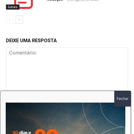
Gerais
DEIXE UMA RESPOSTA
Comentário:
No
E-
mai