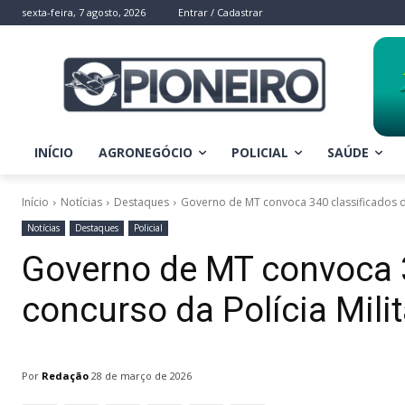
sexta-feira, 7 agosto, 2026
Entrar / Cadastrar
INÍCIO
AGRONEGÓCIO
POLICIAL
SAÚDE
Início
Notícias
Destaques
Governo de MT convoca 340 classificados do
Notícias
Destaques
Policial
Governo de MT convoca 3
concurso da Polícia Milit
Por
Redação
28 de março de 2026